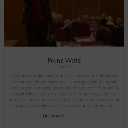
Franz Watz
9 juin 2019
Ce premier projet transfrontalier de nos deux fédérations
(Blasmusikverband Kaiserstuhl Tuniberg et Ud68) a atteint
son apogée dimanche 28 octobre lors du concert donné à
la Stadthalle de Breisach. Près de 70 musiciens, venant de
part et d’autre du Rhin ont eu le plaisir de vivre un week-end
de travail extraordinaire avec le directeur et compositeur…