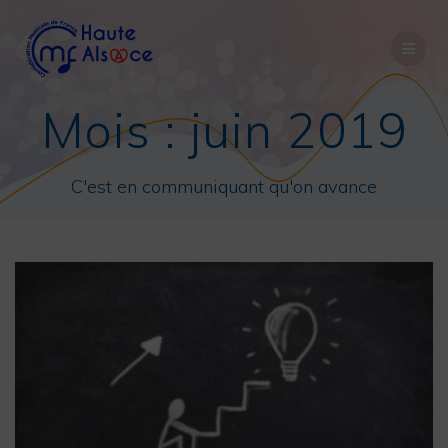
Passer
au
contenu
Mois :
juin 2019
C'est en communiquant qu'on avance