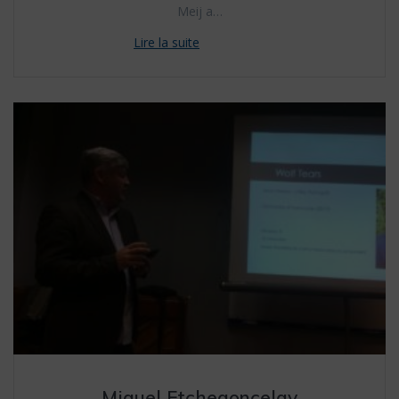
Meij a…
Miguel Etchegoncelay