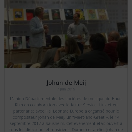
Johan de Meij
7 juin 2019
L’Union Départementale des sociétés de musique du Haut-
Rhin en collaboration avec le Kultur Service Link et en
partenariat avec Hal Leonard Europe a organisé pour le
compositeur Johan de Meij, un “Meet-and-Greet », le 14
septembre 2017 à Sausheim. Cet événement était ouvert à
tous les directeurs et musiciens. Durant cet atelier Johan de