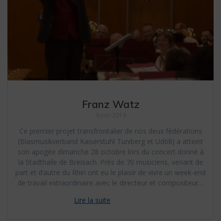
Franz Watz
9 juin 2019
Ce premier projet transfrontalier de nos deux fédérations
(Blasmusikverband Kaiserstuhl Tuniberg et Ud68) a atteint
son apogée dimanche 28 octobre lors du concert donné à
la Stadthalle de Breisach. Près de 70 musiciens, venant de
part et d’autre du Rhin ont eu le plaisir de vivre un week-end
de travail extraordinaire avec le directeur et compositeur…