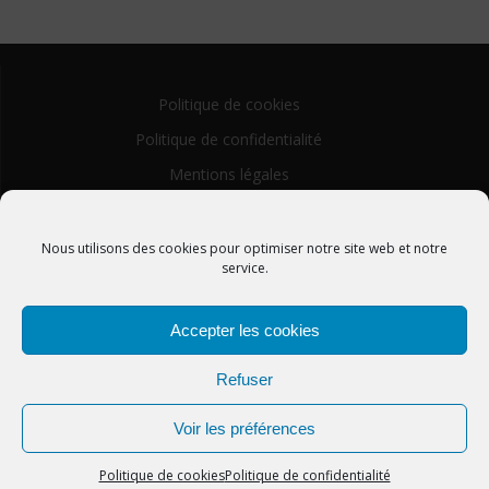
Politique de cookies
Politique de confidentialité
Mentions légales
Nous utilisons des cookies pour optimiser notre site web et notre
service.
Accepter les cookies
CMF Haute-Alsace
Refuser
© 2026 CMF Haute-Alsace. Construit avec WordPress et le
Voir les préférences
thème Mesmerize
Politique de cookies
Politique de confidentialité