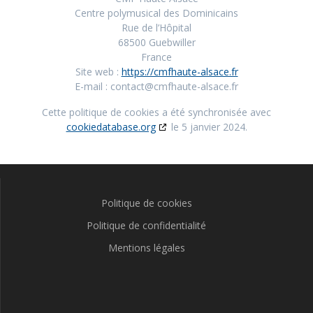
Centre polymusical des Dominicains
Rue de l’Hôpital
68500 Guebwiller
France
Site web :
https://cmfhaute-alsace.fr
E-mail :
contact@cmfhaute-alsace.fr
Cette politique de cookies a été synchronisée avec
cookiedatabase.org
le 5 janvier 2024.
Politique de cookies
Politique de confidentialité
Mentions légales