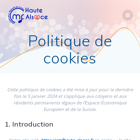
Politique de
cookies
Cette politique de cookies a été mise à jour pour la dernière
fois le 5 janvier 2024 et s’applique aux citoyens et aux
résidents permanents légaux de l’Espace Économique
Européen et de la Suisse.
1. Introduction