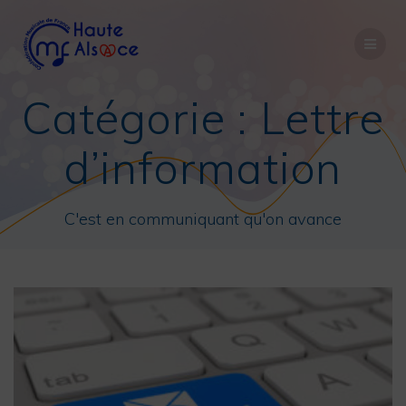
Passer
au
contenu
Catégorie :
Lettre
d’information
C'est en communiquant qu'on avance