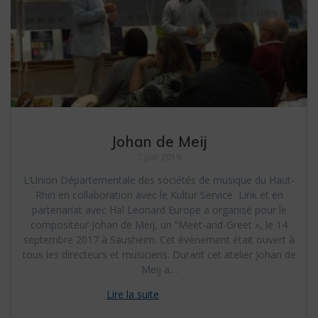
Johan de Meij
7 juin 2019
L’Union Départementale des sociétés de musique du Haut-
Rhin en collaboration avec le Kultur Service Link et en
partenariat avec Hal Leonard Europe a organisé pour le
compositeur Johan de Meij, un “Meet-and-Greet », le 14
septembre 2017 à Sausheim. Cet événement était ouvert à
tous les directeurs et musiciens. Durant cet atelier Johan de
Meij a…