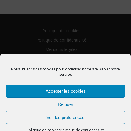
Politique de cookies
Politique de confidentialité
Mentions légales
Nous utilisons des cookies pour optimiser notre site web et notre
service.
Accepter les cookies
CMF Haute-Alsace
Refuser
© 2026 CMF Haute-Alsace. Construit avec WordPress et le
Voir les préférences
thème Mesmerize
Politique de cookies
Politique de confidentialité