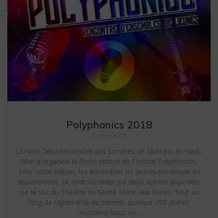
Polyphonics 2018
4 juillet 2018
L’Union Départementale des Sociétés de Musique du Haut-
Rhin a organisé la 3ème édition du Festival Polyphonics.
Pour cette édition, les ensembles de jeunes provenant du
département, se sont succéder sur deux scènes disposées
sur le site du Théâtre de Sainte Marie aux Mines. Tout au
long de l’après-midi de samedi, quelque 250 jeunes
musiciens issus de…