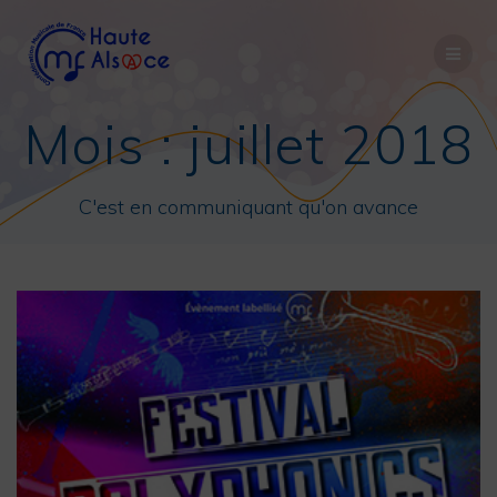
Passer
au
contenu
Mois :
juillet 2018
C'est en communiquant qu'on avance